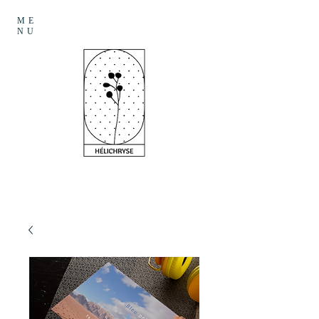
ME
NU