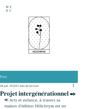
ME
NU
Post
18 juil. 2024
1 min de lecture
𝐏𝐫𝐨𝐣𝐞𝐭 𝐢𝐧𝐭𝐞𝐫𝐠𝐞́𝐧𝐞́𝐫𝐚𝐭𝐢𝐨𝐧𝐧𝐞𝐥 ✒️
📢 Arts et enfance, à travers sa 
maison d’édition Hélichryse est en 