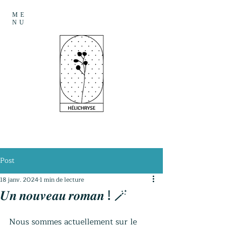
ME
NU
Post
18 janv. 2024
1 min de lecture
𝑼𝒏 𝒏𝒐𝒖𝒗𝒆𝒂𝒖 𝒓𝒐𝒎𝒂𝒏 ! 🪄
Nous sommes actuellement sur le 