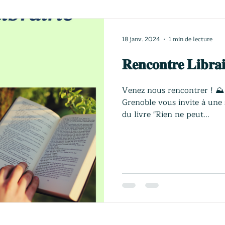
18 janv. 2024
1 min de lecture
𝐑𝐞𝐧𝐜𝐨𝐧𝐭𝐫𝐞 𝐋𝐢𝐛𝐫𝐚
Venez nous rencontrer ! ⛰️ 
Grenoble vous invite à une 
du livre "Rien ne peut...